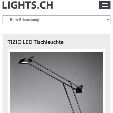
Skip
Togg
to
navig
main
content
TIZIO LED Tischleuchte